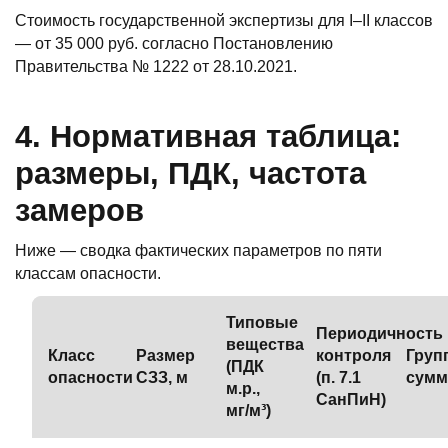
Стоимость государственной экспертизы для I–II классов
— от 35 000 руб. согласно Постановлению
Правительства № 1222 от 28.10.2021.
4. Нормативная таблица:
размеры, ПДК, частота
замеров
Ниже — сводка фактических параметров по пяти
классам опасности.
Типовые
Периодичность
вещества
Класс
Размер
контроля
Груп
(ПДК
опасности
СЗЗ, м
(п. 7.1
сумм
м.р.,
СанПиН)
мг/м³)