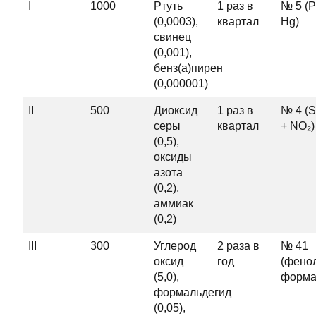
I
1000
Ртуть
1 раз в
№ 5 (P
(0,0003),
квартал
Hg)
свинец
(0,001),
бенз(а)пирен
(0,000001)
II
500
Диоксид
1 раз в
№ 4 (
серы
квартал
+ NO₂)
(0,5),
оксиды
азота
(0,2),
аммиак
(0,2)
III
300
Углерод
2 раза в
№ 41
оксид
год
(фено
(5,0),
форма
формальдегид
(0,05),