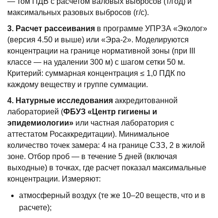
— том ПДВ с расчетом валовых выбросов (т/год) и
максимальных разовых выбросов (г/с).
3. Расчет рассеивания
в программе УПРЗА «Эколог»
(версия 4.50 и выше) или «Эра-2». Моделируются
концентрации на границе нормативной зоны (при III
классе — на удалении 300 м) с шагом сетки 50 м.
Критерий: суммарная концентрация ≤ 1,0 ПДК по
каждому веществу и группе суммации.
4. Натурные исследования
аккредитованной
лабораторией (
ФБУЗ «Центр гигиены и
эпидемиологии»
или частная лаборатория с
аттестатом Росаккредитации). Минимальное
количество точек замера: 4 на границе СЗЗ, 2 в жилой
зоне. Отбор проб — в течение 5 дней (включая
выходные) в точках, где расчет показал максимальные
концентрации. Измеряют:
атмосферный воздух (те же 10–20 веществ, что и в
расчете);