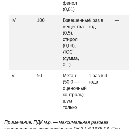
фенол
(0,01)
IV
100
Взвешенные
1 раз в
—
вещества
год
(0,5),
стирол
(0,04),
ЛОС
(сумма,
0,1)
V
50
Метан
1 раз в 3
—
(50,0 —
года
оценочный
контроль),
шум
только
Примечание: ПДК м.р. — максимальная разовая
концентрация, установленная ГН 2.1.6.1338-03. При