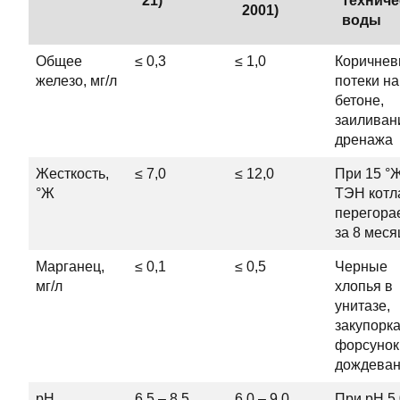
21)
техниче
2001)
воды
Общее
≤ 0,3
≤ 1,0
Коричне
железо, мг/л
потеки на
бетоне,
заиливан
дренажа
Жесткость,
≤ 7,0
≤ 12,0
При 15 °
°Ж
ТЭН котл
перегора
за 8 меся
Марганец,
≤ 0,1
≤ 0,5
Черные
мг/л
хлопья в
унитазе,
закупорк
форсунок
дождева
pH
6,5 – 8,5
6,0 – 9,0
При pH 5,