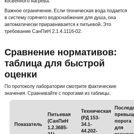
косвенного нагрева.
Важное ограничение. Если техническая вода подается
в систему горячего водоснабжения для душа, она
автоматически приравнивается к питьевой. Это
требование СанПиН 2.1.4.1116-02.
Сравнение нормативов:
таблица для быстрой
оценки
По протоколу лаборатории смотрите фактические
значения. Сравнивайте с порогами из таблицы.
Послед
Техническая
Питьевая
превыш
(РД 153-
(СанПиН
порога
Показатель
34.1-
1.2.3685-
для
44.202-