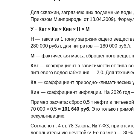
Для скважин, загрязняющих подземные воды, 
Приказом Минприроды от 13.04.2009). Формул
У = Квг × Кв × Кин × Н × М
Н
— такса за 1 тонну загрязняющего вещества 
280 000 руб./т, для нитратов — 180 000 руб./т.
М
— фактическая масса сброшенного вещества
Квг
— коэффициент в зависимости от типа во
питьевого водоснабжения — 2,0. Для техничес
Кв
— коэффициент природно-климатических усл
Кин
— коэффициент инфляции. На 2026 год —
Пример расчета: сброс 0,5 т нефти в питьевой г
70 000 × 0,5 =
101 640 руб.
Это только прямой 
рекультивацию.
Согласно п. 4 ст. 78 Закона № 7-ФЗ, при отс
дополнительную неустойку. Ее размер — 30% 