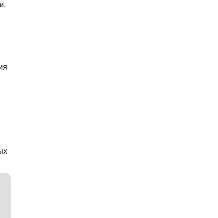
и.
ия
ых