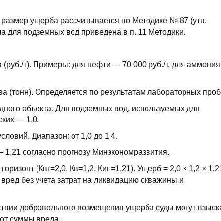
размер ущерба рассчитывается по Методике № 87 (утв.
а для подземных вод приведена в п. 11 Методики.
(руб./т). Примеры: для нефти — 70 000 руб./т, для аммони
 (тонн). Определяется по результатам лабораторных проб
дного объекта. Для подземных вод, используемых для
ких — 1,0.
овий. Диапазон: от 1,0 до 1,4.
 1,21 согласно прогнозу Минэкономразвития.
оризонт (Квг=2,0, Кв=1,2, Кин=1,21). Ущерб = 2,0 × 1,2 × 1,2
вред без учета затрат на ликвидацию скважины и
утствии добровольного возмещения ущерба суды могут взыск
от суммы вреда.