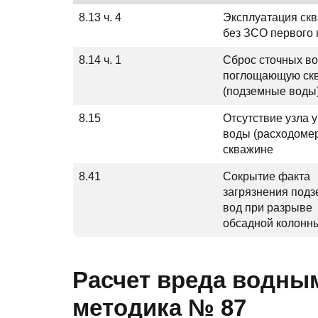
8.13 ч. 4
Эксплуатация ск
без ЗСО первого 
8.14 ч. 1
Сброс сточных во
поглощающую ск
(подземные воды
8.15
Отсутствие узла у
воды (расходомер
скважине
8.41
Сокрытие факта
загрязнения под
вод при разрыве
обсадной колонн
Расчет вреда водным
методика № 87