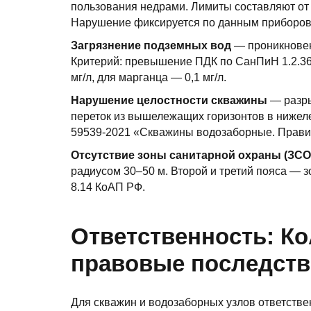
пользования недрами. Лимиты составляют от 5
Нарушение фиксируется по данным приборов у
Загрязнение подземных вод
— проникновен
Критерий: превышение ПДК по СанПиН 1.2.368
мг/л, для марганца — 0,1 мг/л.
Нарушение целостности скважины
— разры
переток из вышележащих горизонтов в нижел
59539-2021 «Скважины водозаборные. Правил
Отсутствие зоны санитарной охраны (ЗСО
радиусом 30–50 м. Второй и третий пояса — 
8.14 КоАП РФ.
Ответственность: Ко
правовые последств
Для скважин и водозаборных узлов ответств