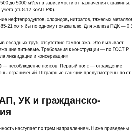
00 до 5000 м³/сут в зависимости от назначения скважины.
чета (ст. 8.12 КоАП РФ).
ие нефтепродуктов, хлоридов, нитратов, тяжелых металло
5-21 хотя бы по одному показателю. Для железа ПДК — 0,
в обсадных труб, отсутствие тампонажа. Это вызывает
ежащие питьевые. Требования к конструкции — по ГОСТ Р
а ликвидации и консервации».
)
— несоблюдение поясов. Первый пояс — ограждение
зоны ограничений. Штрафные санкции предусмотрены по ст.
АП, УК и гражданско-
ия
енность наступает по трем направлениям. Ниже приведены